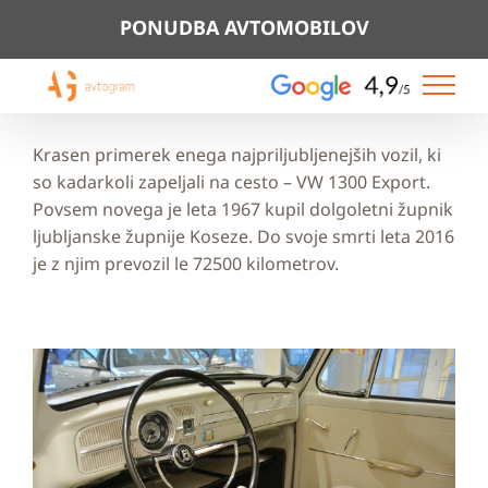
Skip
PONUDBA AVTOMOBILOV
to
content
Krasen primerek enega najpriljubljenejših vozil, ki
so kadarkoli zapeljali na cesto – VW 1300 Export.
Povsem novega je leta 1967 kupil dolgoletni župnik
ljubljanske župnije Koseze. Do svoje smrti leta 2016
je z njim prevozil le 72500 kilometrov.